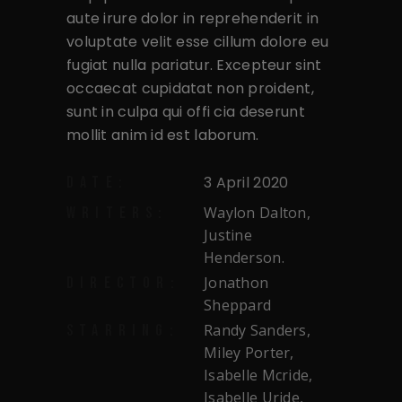
aute irure dolor in reprehenderit in
voluptate velit esse cillum dolore eu
fugiat nulla pariatur. Excepteur sint
occaecat cupidatat non proident,
sunt in culpa qui offi cia deserunt
mollit anim id est laborum.
3 April 2020
DATE:
Waylon Dalton,
WRITERS:
Justine
Henderson.
Jonathon
DIRECTOR:
Sheppard
Randy Sanders,
STARRING:
Miley Porter,
Isabelle Mcride,
Isabelle Uride,